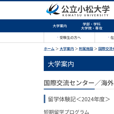
公立小松大学
KOMATSU UNIVERSITY
学部・学科
大学案内
大学院・専攻
受験生の方へ
在
ホーム
＞
大学案内
＞
附属施設
＞
国際交流
大学案内
国際交流センター／海外
留学体験記＜2024年度＞
短期留学プログラム