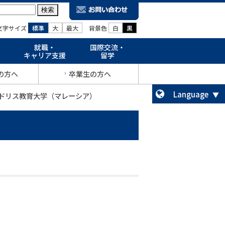
文字サイズ
標準
大
最大
背景色
白
黒
就職・
国際交流・
キャリア支援
留学
の方へ
卒業生の方へ
Language
イドリス教育大学（マレーシア）