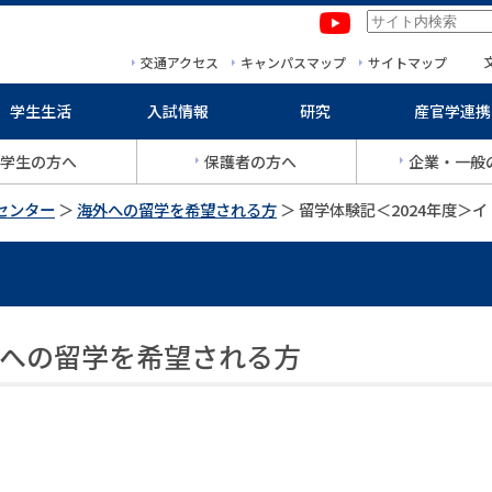
本文へ移動
サイトマップへ移動
交通アクセス
キャンパスマップ
サイトマップ
学生生活
入試情報
研究
産官学連携
学生の方へ
保護者の方へ
企業・一般
センター
＞
海外への留学を希望される方
＞
留学体験記＜2024年度＞
への留学を希望される方