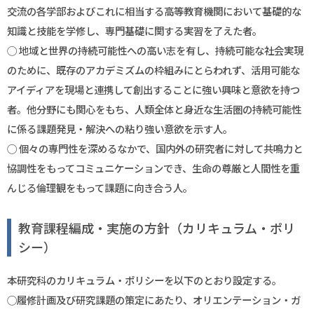
交流の各学部およびこれに相当する高等教育機関において基礎的な
知識と技能を学修し、専門基礎に関する実習を了えた者。
◯ 地域と世界の持続可能性への高い志を有し、持続可能な社会実現
のために、既存のアカデミズムの枠組みにとらわれず、活用可能な
アイディアを現場と連携して創出することに強い興味と意欲を持つ
者。他分野にも関心をもち、人類全体と身近な生活圏の持続可能性
に係る課題発見・解決への粘り強い意欲を示す人。
◯ 個々の専門性を深めるなかで、国内外の研究者に対して共鳴力と
協調性をもってコミュニケーションでき、生命の尊厳と人間性を重
んじる倫理観をもって課題に向き合う人。
教育課程編成・実施の方針（カリキュラム・ポリ
シー）
本研究科のカリキュラム・ポリシーを以下のとおり設定する。
◯履修計画及び研究課題の策定にあたり、オリエンテーション・ガ