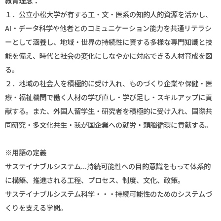
教育理念：
１．公立小松大学が有する工・文・医系の知的人的資源を活かし、
AI・データ科学や他者とのコミュニケーション能力を共通リテラシ
ーとして涵養し、地域・世界の持続性に資する多様な専門知識と技
能を備え、時代と社会の変化にしなやかに対応できる人材育成を図
る。
２．地域の社会人を積極的に受け入れ、ものづくり企業や保健・医
療・福祉機関で働く人材の学び直し・学び足し・スキルアップに貢
献する。また、外国人留学生・研究者を積極的に受け入れ、国際共
同研究・多文化共生・我が国企業への就労・頭脳循環に貢献する。
※用語の定義
サステイナブルシステム...持続可能性への目的意識をもって体系的
に構築、推進される工程、プロセス、制度、文化、政策。
サステイナブルシステム科学・・・持続可能性のためのシステムづ
くりを支える学問。