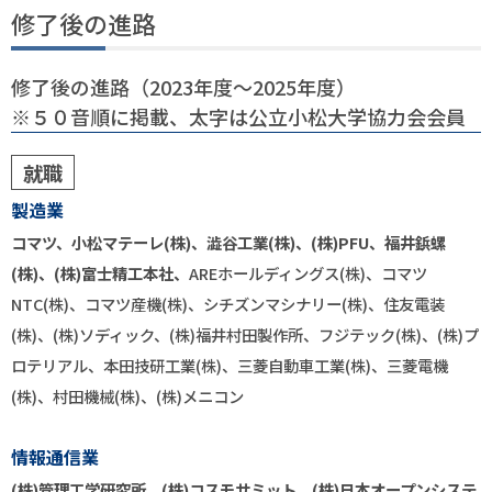
修了後の進路
修了後の進路（2023年度～2025年度）
※５０音順に掲載、太字は公立小松大学協力会会員
就職
製造業
コマツ、小松マテーレ(株)、澁谷工業(株)、(株)PFU、福井鋲螺
(株)、(株)富士精工本社、
AREホールディングス(株)、コマツ
NTC(株)、コマツ産機(株)、シチズンマシナリー(株)、住友電装
(株)、(株)ソディック、(株)福井村田製作所、フジテック(株)、(株)プ
ロテリアル、本田技研工業(株)、三菱自動車工業(株)、三菱電機
(株)、村田機械(株)、(株)メニコン
情報通信業
(株)管理工学研究所、(株)コスモサミット、(株)日本オープンシステ