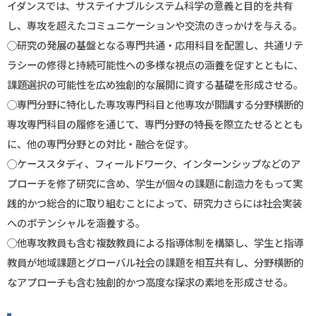
イダンスでは、サステイナブルシステム科学の意義と目的を共有
し、専攻を超えたコミュニケーションや交流のきっかけを与える。
◯研究の発展の基盤となる専門共通・応用科目を配置し、共通リテ
ラシーの修得と持続可能性への多様な視点の涵養を促すとともに、
課題選択の可能性を広め独創的な展開に資する基礎を形成させる。
◯専門分野に特化した専攻専門科目と他専攻が開講する分野横断的
専攻専門科目の履修を通じて、専門分野の特長を際立たせるととも
に、他の専門分野との対比・融合を促す。
◯ケーススタディ、フィールドワーク、インターンシップなどのア
プローチを修了研究に含め、学生が個々の課題に創造力をもって実
践的かつ総合的に取り組むことによって、研究力さらには社会実装
へのポテンシャルを涵養する。
◯他専攻教員も含む複数教員による指導体制を構築し、学生と指導
教員が地域課題とグローバル社会の課題を相互共有し、分野横断的
なアプローチも含む独創的かつ高度な探求の素地を形成させる。