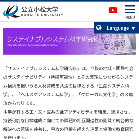
本文へ移動
サイトマップへ移動
公立小松大学
卒業生の方へ
KOMATSU UNIVERSITY
MENU
Language
「サステイナブルシステム科学研究科」は、今後の地域・国際社会
のサステイナビリティ（持続可能性）とその実現につながるシステ
ム構築を担いうる人材育成を共通の目標とする「生産システム科
学」、「ヘルスケアシステム科学」、「グローカル文化学」の３専
攻からなります。
本学が有する工・文・医系の全アクティビティを結集、連携させ、
持続可能な目標達成に向けての課題の相互関連性の認識と統合的な
解決への意識を共有し、専攻の垣根を超えた連帯と協働で教育研究
を行います。