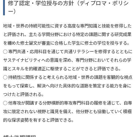
修了認定・学位授与の方針（ディプロマ・ポリシ
ー）
地域・世界の持続可能性に資する高度な専門知識と技能を修得した
と評価され、主たる学問分野における特定の課題に関する研究成果
を纏めた修士論文が審査に合格した学生に修士の学位を授与する。
◯ 専門共通・応用科目を通じて共通リテラシーを修得するとともに
サステイナビリティへの意識を深め、専門分野においてそれらの学
識とスキルを的確適正に駆使することができると評価できる。
◯ 持続性に関係すると考えられる地域・世界の課題を客観的な視点
をもって探索し、解決へ向けた具体的な道筋を策定する能力を身に
つけたと評価される。
◯ 他専攻が開講する分野横断的専攻専門科目の履修を通じて、自専
攻に限定されない視野と識見を備え、他分野とも協働していく積極
的な探求姿勢を有すると評価できる。