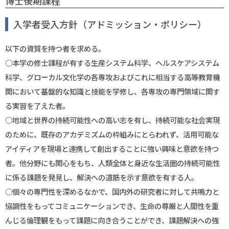
博士後期課程
入学者受入方針（アドミッション・ポリシー）
以下の資質を持つ者を求める。
○本学の修士課程が有する生産システム科学、ヘルスケアシステム
科学、グローカル文化学の各専攻およびこれに相当する高等教育機
関において基盤的な知識と技能を学修し、各専攻の専門領域に関す
る実習を了えた者。
○地域と世界の持続可能性への高い志を有し、持続可能な社会実現
のために、既存のアカデミズムの枠組みにとらわれず、活用可能な
アイディアを現場と連携して創出することに強い興味と意欲を持つ
者。他分野にも関心をもち、人類全体と身近な生活圏の持続可能性
に係る課題を発見し、解決への道筋を示す意欲を有する人。
○個々の専門性を深めるなかで、国内外の研究者に対して共鳴力と
協調性をもってコミュニケーションでき、生命の尊厳と人間性を重
んじる倫理観をもって課題に向き合うことができ、課題解決への強