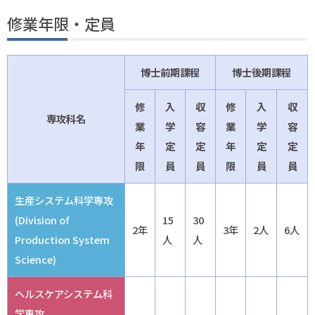
修業年限・定員
博士前期課程
博士後期課程
修
入
収
修
入
収
専攻科名
業
学
容
業
学
容
年
定
定
年
定
定
限
員
員
限
員
員
生産システム科学専攻
(Division of
15
30
2年
3年
2人
6人
Production System
人
人
Science)
ヘルスケアシステム科
学専攻