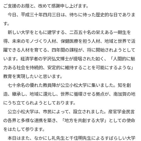
ご支援のお蔭と、改めて感謝申し上げます。
今日、平成三十年四月三日は、待ちに待った歴史的な日でありま
す。
新しい大学をともに建学する、二百五十名の栄えある一期生を
得、未来のモノづくり人材、保健医療を担う人材、地域と世界で活
躍できる人材を育てる、四年間の課程が、将に開始されようとして
います。経済学者の宇沢弘文博士が提唱された如く、「人間的に魅
力ある社会を持続的、安定的に維持することを可能にするような」
教育を実現したいと思います。
七十余名の優れた教員陣が公立小松大学に集いました。知を創
造、継承し、地域に還元し、世界に循環させる拠点が、南加賀の地
にうち立てられようとしております。
公立小松大学は、市民によって、設立されました。産官学金民言
の各界と多様な連携を築き、「地方を共創する大学」としての使命
をはたして参ります。
本日はまた、なかにし礼先生と千住明先生によるすばらしい大学