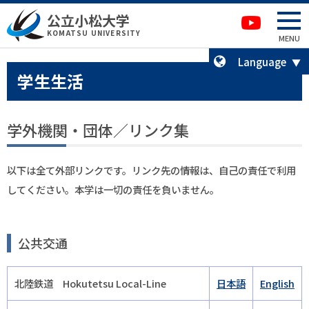
本文へ移動
サイトマップへ移動
公立小松大学
卒業生の方へ
KOMATSU UNIVERSITY
MENU
Language
学生生活
学外機関・団体／リンク集
以下は全て外部リンクです。リンク先の情報は、自己の責任で利用
してください。本学は一切の責任を負いません。
公共交通
北陸鉄道 Hokutetsu Local-Line
日本語
English