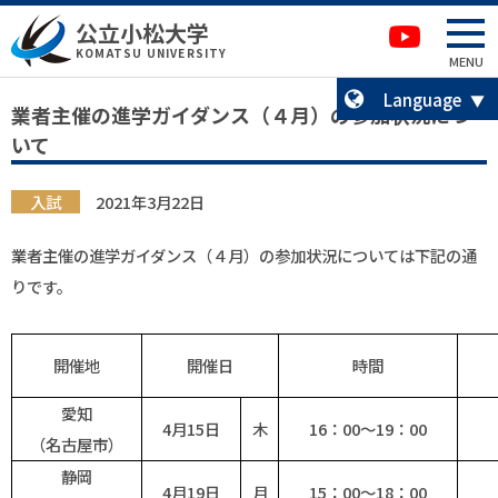
本文へ移動
サイトマップへ移動
公立小松大学
卒業生の方へ
KOMATSU UNIVERSITY
MENU
Language
業者主催の進学ガイダンス（４月）の参加状況につ
いて
入試
2021年3月22日
業者主催の進学ガイダンス（４月）の参加状況については下記の通
りです。
開催地
開催日
時間
愛知
4月15日
木
16：00～19：00
（名古屋市）
静岡
4月19日
月
15：00～18：00