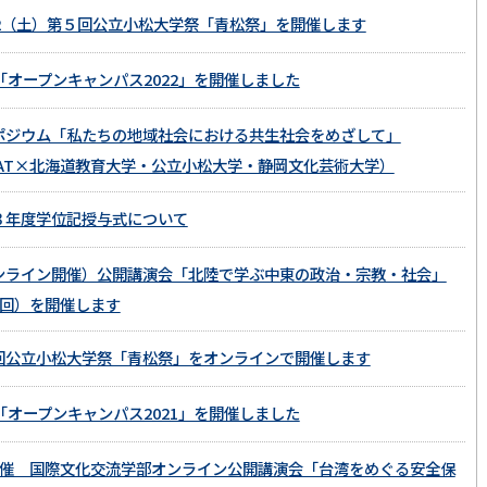
/22（土）第５回公立小松大学祭「青松祭」を開催します
6「オープンキャンパス2022」を開催しました
ポジウム「私たちの地域社会における共生社会をめざして」
AAT×北海道教育大学・公立小松大学・静岡文化芸術大学）
３年度学位記授与式について
ンライン開催）公開講演会「北陸で学ぶ中東の政治・宗教・社会」
3回）を開催します
回公立小松大学祭「青松祭」をオンラインで開催します
7「オープンキャンパス2021」を開催しました
2開催 国際文化交流学部オンライン公開講演会「台湾をめぐる安全保