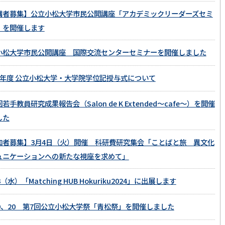
講者募集】公立小松大学市民公開講座「アカデミックリーダーズセミ
」を開催します
小松大学市民公開講座 国際交流センターセミナーを開催しました
6年度 公立小松大学・大学院学位記授与式について
若手教員研究成果報告会（Salon de K Extended～cafe～）を開催
した
加者募集】3月4日（火）開催 科研費研究集会「ことばと旅 異文化
ュニケーションへの新たな視座を求めて」
13（水）「Matching HUB Hokuriku2024」に出展します
19、20 第7回公立小松大学祭「青松祭」を開催しました