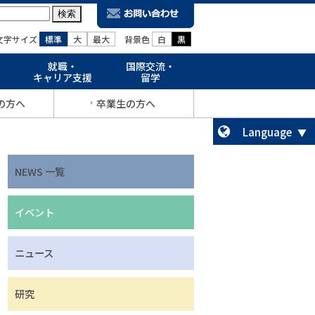
文字サイズ
標準
大
最大
背景色
白
黒
就職・
国際交流・
キャリア支援
留学
の方へ
卒業生の方へ
Language
NEWS 一覧
イベント
ニュース
研究