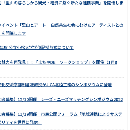
会「里山の暮らしから観光・経済に繋ぐ新たな連携事業」を開催しま
クイベント「里山とアート 自然共生社会にむけたアーティストとの
」を開催します
4年度 公立小松大学学位記授与式について
の魅力を再発見！！「まちやDE ワークショップ」を開催（1月8
文化交流学部朝倉准教授がJICA北陸主催のシンポジウムに登壇
加者募集】12/10開催 シーズ・ニーズマッチングシンポジウム2022
加者募集】11/19開催 市民公開フォーラム「地域連携によりサステ
ビリティを世界に発信」