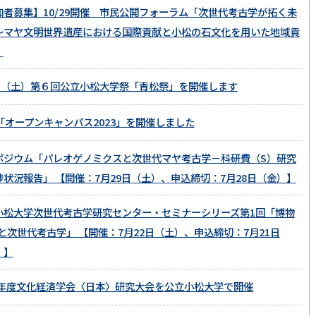
加者募集】10/29開催 市民公開フォーラム「次世代考古学が拓く未
～マヤ文明世界遺産における国際貢献と小松の石文化を用いた地域貢
」
/21（土）第６回公立小松大学祭「青松祭」を開催します
5「オープンキャンパス2023」を開催しました
ポジウム「パレオゲノミクスと次世代マヤ考古学－科研費（S）研究
捗状況報告」 【開催：7月29日（土）、申込締切：7月28日（金）】
小松大学次世代考古学研究センター・セミナーシリーズ第1回「博物
と次世代考古学」 【開催：7月22日（土）、申込締切：7月21日
）】
23年度文化経済学会〈日本〉研究大会を公立小松大学で開催