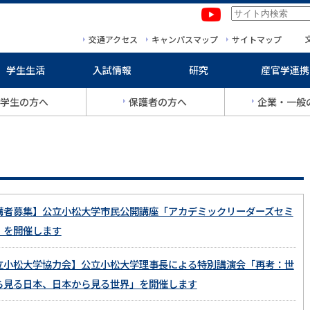
本文へ移動
サイトマップへ移動
交通アクセス
キャンパスマップ
サイトマップ
学生生活
入試情報
研究
産官学連携
学生の方へ
保護者の方へ
企業・一般
講者募集】公立小松大学市民公開講座「アカデミックリーダーズセミ
」を開催します
立小松大学協力会】公立小松大学理事長による特別講演会「再考：世
ら見る日本、日本から見る世界」を開催します