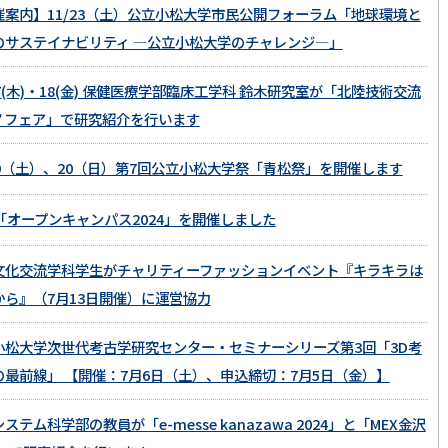
催案内】11/23（土）公立小松大学市民公開フォーラム「地球環境と
のサステイナビリティ ―公立小松大学のチャレンジ―」
17(木)・18(金) 保健医療学部臨床工学科 鈴木研究室が「北陸技術交流
ノフェア」で研究紹介を行います
/19（土）、20（日）第7回公立小松大学祭「青松祭」を開催します
0「オープンキャンパス2024」を開催しました
文化交流学科学生がチャリティーファッションイベント『キラキラは
から』（7月13日開催）に運営協力
小松大学次世代考古学研究センター・セミナーシリーズ第3回「3D考
の最前線」 【開催：7月6日（土）、申込締切：7月5日（金）】
ステム科学部の教員が「e-messe kanazawa 2024」と「MEX金沢