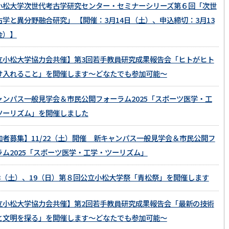
小松大学次世代考古学研究センター・セミナーシリーズ第６回「次世
古学と異分野融合研究」 【開催：3月14日（土）、申込締切：3月13
金）】
立小松大学協力会共催】第3回若手教員研究成果報告会「ヒトがヒト
け入れること」を開催します～どなたでも参加可能～
ャンパス一般見学会＆市民公開フォーラム2025「スポーツ医学・工
ツーリズム」を開催しました
加者募集】11/22（土）開催 新キャンパス一般見学会＆市民公開フ
ラム2025「スポーツ医学・工学・ツーリズム」
/18（土）、19（日）第８回公立小松大学祭「青松祭」を開催します
立小松大学協力会共催】第2回若手教員研究成果報告会「最新の技術
と文明を探る」を開催します～どなたでも参加可能～