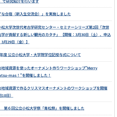
4」で研究紹介を行います
ずな合宿（新入生交流会）」を実施しました
小松大学次世代考古学研究センター・セミナーシリーズ第2回「次世
古学が貢献する新しい観光のカタチ」 【開催：3月30日（土）、申込
：3月29日（金）】
5年度 公立小松大学・大学院学位記授与式について
の地域資源を使ったオーナメント作りワークショップ"Merry
atsu-mas！"を開催しました！
の地域資源で作るクリスマスオーナメントのワークショップを開催
月18日）
/21 第６回公立小松大学祭「青松祭」を開催しました