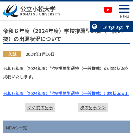
本文へ移動
サイトマップへ移動
公立小松大学
卒業生の方へ
KOMATSU UNIVERSITY
MENU
Language
令和６年度（2024年度）学校推薦型選抜（一般選
抜）の出願状況について
入試
2024年1月10日
令和６年度（2024年度）学校推薦型選抜（一般推薦）の出願状況を
掲載いたします。
令和６年度（2024年度）学校推薦型選抜（一般推薦）出願状況.pdf
＜＜ 前の記事
次の記事 ＞＞
NEWS 一覧