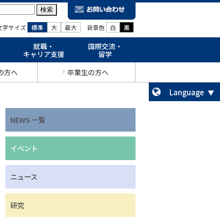
文字サイズ
標準
大
最大
背景色
白
黒
就職・
国際交流・
キャリア支援
留学
の方へ
卒業生の方へ
Language
NEWS 一覧
イベント
ニュース
研究