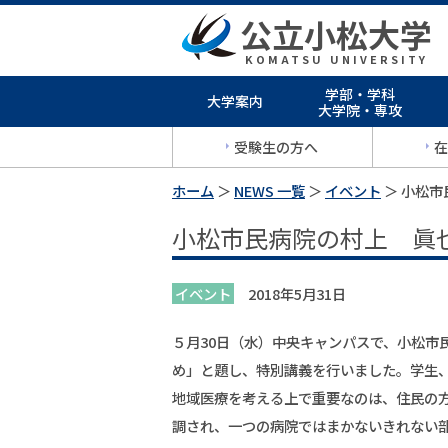
公立小松大学
KOMATSU UNIVERSITY
学部・学科
大学案内
大学院・専攻
受験生の方へ
在
ホーム
＞
NEWS 一覧
＞
イベント
＞ 小松
小松市民病院の村上 眞
イベント
2018年5月31日
５月30日（水）中央キャンパスで、小松市
め」と題し、特別講義を行いました。学生
地域医療を考える上で重要なのは、住民の
調され、一つの病院ではまかないきれない