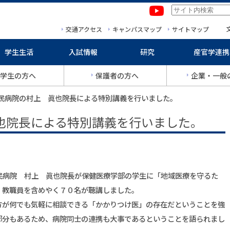
本文へ移動
サイトマップへ移動
交通アクセス
キャンパスマップ
サイトマップ
学生生活
入試情報
研究
産官学連携
学生の方へ
保護者の方へ
企業・一般
市民病院の村上 眞也院長による特別講義を行いました。
也院長による特別講義を行いました。
民病院 村上 眞也院長が保健医療学部の学生に「地域医療を守るた
、教職員を含めやく７０名が聴講しました。
方が何でも気軽に相談できる「かかりつけ医」の存在だということを強
部分もあるため、病院同士の連携も大事であるということを語られまし