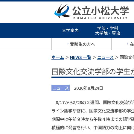
公立小松大学
KOMATSU UNIVERSITY
学部・学科
大学案内
大学院・専攻
受験生の方へ
在
ホーム
＞
NEWS 一覧
＞
ニュース
＞ 国際
国際文化交流学部の学生
ニュース
2020年8月24日
8/17から8/28の２週間、国際文化交
ライン語学研修に、国際文化交流学部の学生
期間中は午前９時から午後４時までの語学
積極的に発言を行い、中国語力の向上に向