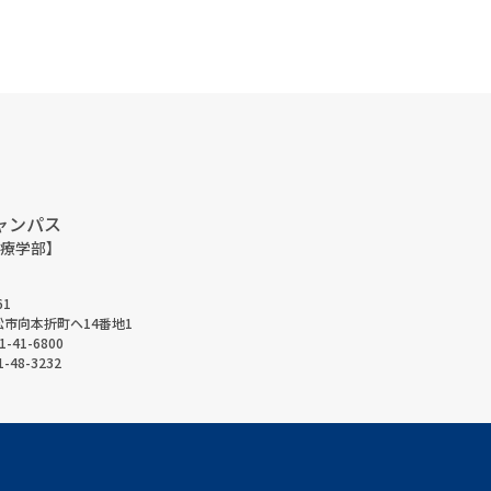
ャンパス
療学部】
61
市向本折町ヘ14番地1
1-41-6800
-48-3232