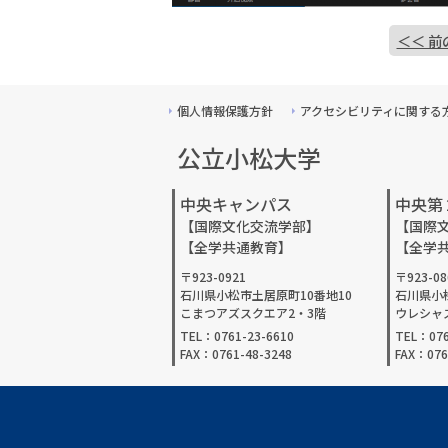
＜＜ 前
個人情報保護方針
アクセシビリティに関する
公立小松大学
中央キャンパス
中央第
【国際文化交流学部】
【国際
【全学共通教育】
【全学
〒923-0921
〒923-08
石川県小松市土居原町10番地10
石川県小
こまつアズスクエア2・3階
ウレシャ
TEL：0761-23-6610
TEL：076
FAX：0761-48-3248
FAX：076