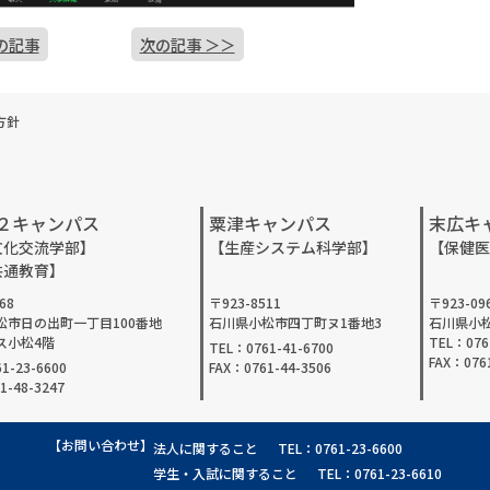
の記事
次の記事 ＞＞
方針
２キャンパス
粟津キャンパス
末広キ
文化交流学部】
【生産システム科学部】
【保健医
共通教育】
68
〒923-8511
〒923-09
松市日の出町一丁目100番地
石川県小松市四丁町ヌ1番地3
石川県小松
ス小松4階
TEL：076
TEL：0761-41-6700
FAX：0761
1-23-6600
FAX：0761-44-3506
1-48-3247
【お問い合わせ】
法人に関すること
TEL：0761-23-6600
学生・入試に関すること
TEL：0761-23-6610