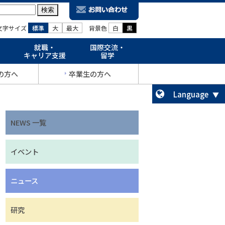
文字サイズ
標準
大
最大
背景色
白
黒
就職・
国際交流・
キャリア支援
留学
の方へ
卒業生の方へ
Language
NEWS 一覧
イベント
ニュース
研究