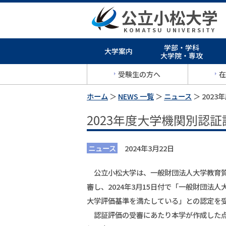
公立小松大学
KOMATSU UNIVERSITY
学部・学科
大学案内
大学院・専攻
受験生の方へ
在
ホーム
＞
NEWS 一覧
＞
ニュース
＞ 202
2023年度大学機関別認
ニュース
2024年3月22日
公立小松大学は、一般財団法人大学教育質
審し、2024年3月15日付で「一般財団
大学評価基準を満たしている」との認定を
認証評価の受審にあたり本学が作成した点