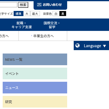
文字サイズ
標準
大
最大
背景色
白
黒
就職・
国際交流・
キャリア支援
留学
の方へ
卒業生の方へ
Language
NEWS 一覧
イベント
ニュース
研究