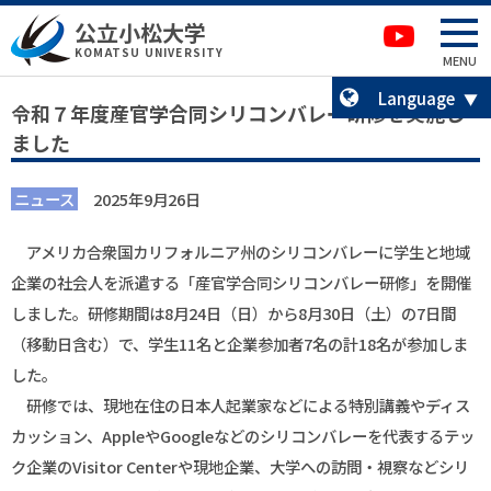
本文へ移動
サイトマップへ移動
公立小松大学
卒業生の方へ
KOMATSU UNIVERSITY
MENU
Language
令和７年度産官学合同シリコンバレー研修を実施し
ました
ニュース
2025年9月26日
アメリカ合衆国カリフォルニア州のシリコンバレーに学生と地域
企業の社会人を派遣する「産官学合同シリコンバレー研修」を開催
しました。研修期間は
8
月
24
日（日）から
8
月
30
日（土）の7日間
（移動日含む）で、学生
11
名と企業参加者7名の計
18
名が参加しま
した。
研修では、現地在住の日本人起業家などによる特別講義やディス
カッション、
Apple
や
Google
などのシリコンバレーを代表するテッ
ク企業の
Visitor Center
や現地企業、大学への訪問・視察などシリ