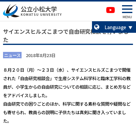
本文へ移動
サイトマップへ移動
公立小松大学
卒業生の方へ
KOMATSU UNIVERSITY
MENU
Language
サイエンスヒルズこまつで自由研究相談を行いまし
た
ニュース
2018年8月23日
８月２０日（月）～２３日（水）、サイエンスヒルズこまつで開催
された「自由研究相談会」で生産システム科学科と臨床工学科の教
員が、小学生からの自由研究についての相談に応じ、まとめ方など
をアドバイスしました。
自由研究での困りごとのほか、科学に関する素朴な質問や疑問など
も寄せられ、教員らの説明に子供たちは真剣に聞き入っていまし
た。