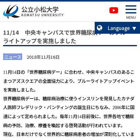
本文へ移動
サイトマップへ移動
公立小松大学
卒業生の方へ
KOMATSU UNIVERSITY
MENU
Language
11/14 中央キャンパスで世界糖尿病デーのブルー
ライトアップを実施しました
ニュース
2018年11月16日
月
日の「世界糖尿病デー」に合わせ、中央キャンパスのあるこ
11
14
まつアズスクエアの全面協力により、ブルーライトアップイベント
を実施しました。
世界糖尿病デーは、糖尿病治療に使うインスリンを発見したカナダ
人医師フレデリック・バンティングの誕生日にちなみ、
年に国
2006
連によって定められました。毎年
月
日前後に、世界各地で糖尿
11
14
病の予防、治療、療養を喚起する啓発活動が行われています。
現在、日本だけでなく世界的に糖尿病患者の増加が深刻化していま