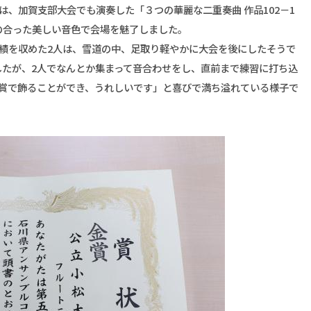
、加賀支部大会でも演奏した「３つの華麗な二重奏曲 作品102－1
の合った美しい音色で会場を魅了しました。
績を収めた2人は、雪道の中、足取り軽やかに大会を後にしたそうで
したが、2人でなんとか集まって音合わせをし、直前まで練習に打ち込
金賞で飾ることができ、うれしいです」と喜びで満ち溢れている様子で