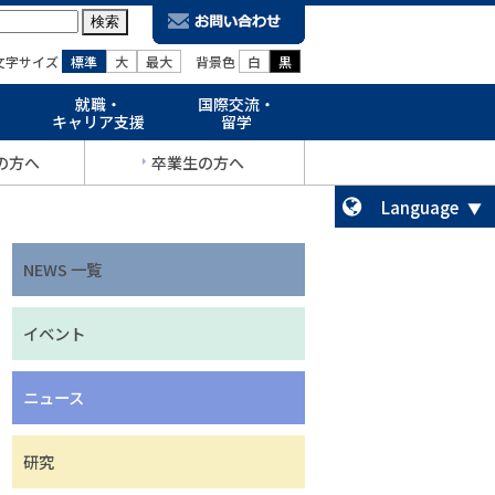
文字サイズ
標準
大
最大
背景色
白
黒
就職・
国際交流・
キャリア支援
留学
の方へ
卒業生の方へ
Language
NEWS 一覧
イベント
ニュース
研究