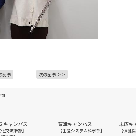
の記事
次の記事 ＞＞
方針
２キャンパス
粟津キャンパス
末広キ
文化交流学部】
【生産システム科学部】
【保健医