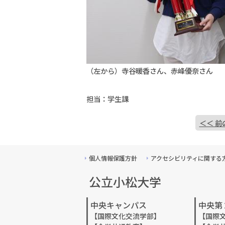
（左から）
寺谷暖香さん、赤峰優奈さん
担当：学生課
＜＜ 前
個人情報保護方針
アクセシビリティに関する
公立小松大学
中央キャンパス
中央第
【国際文化交流学部】
【国際