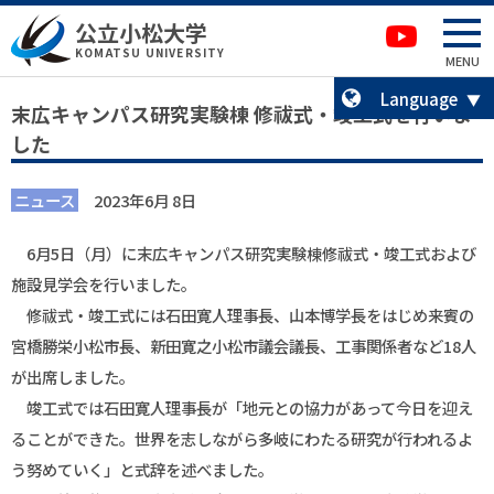
本文へ移動
サイトマップへ移動
公立小松大学
卒業生の方へ
KOMATSU UNIVERSITY
MENU
Language
末広キャンパス研究実験棟 修祓式・竣工式を行いま
した
ニュース
2023年6月 8日
6月5日（月）に末広キャンパス研究実験棟修祓式・竣工式および
施設見学会を行いました。
修祓式・竣工式には石田寛人理事長、山本博学長をはじめ来賓の
宮橋勝栄小松市長、新田寛之小松市議会議長、工事関係者など18人
が出席しました。
竣工式では石田寛人理事長が「地元との協力があって今日を迎え
ることができた。世界を志しながら多岐にわたる研究が行われるよ
う努めていく」と式辞を述べました。