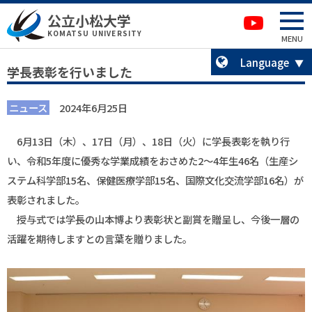
本文へ移動
サイトマップへ移動
公立小松大学
卒業生の方へ
KOMATSU UNIVERSITY
MENU
Language
学長表彰を行いました
ニュース
2024年6月25日
6月13日（木）、17日（月）、18日（火）に学長表彰を執り行
い、令和5年度に優秀な学業成績をおさめた2～4年生46名（生産シ
ステム科学部15名、保健医療学部15名、国際文化交流学部16名）が
表彰されました。
授与式では学長の山本博より表彰状と副賞を贈呈し、今後一層の
活躍を期待しますとの言葉を贈りました。