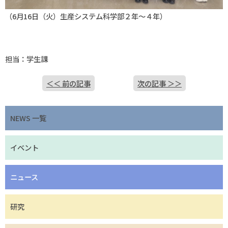
（
6
月
16
日（火）生産システム科学部２年～４年）
担当：学生課
＜＜ 前の記事
次の記事 ＞＞
NEWS 一覧
イベント
ニュース
研究