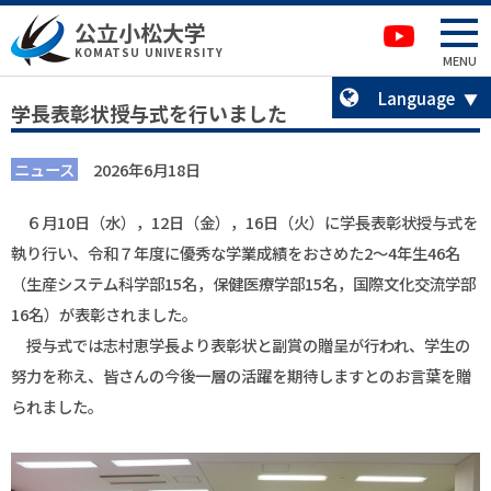
本文へ移動
サイトマップへ移動
公立小松大学
卒業生の方へ
KOMATSU UNIVERSITY
MENU
Language
学長表彰状授与式を行いました
ニュース
2026年6月18日
６月10日（水），
12
日（金），
16
日（火）に学長表彰状授与式を
執り行い、令和７年度に優秀な学業成績をおさめた
2
～
4
年生46名
（生産システム科学部
15
名，保健医療学部15名，国際文化交流学部
16
名）が表彰されました。
授与式では志村恵学長より表彰状と副賞の贈呈が行われ、学生の
努力を称え、皆さんの今後一層の活躍を期待しますとのお言葉を贈
られました。