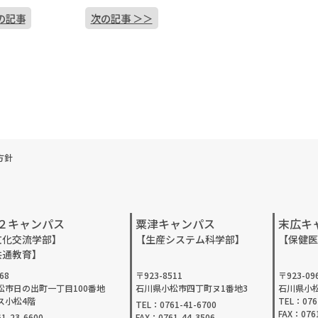
の記事
次の記事 ＞＞
方針
２キャンパス
粟津キャンパス
末広キ
文化交流学部】
【生産システム科学部】
【保健医
共通教育】
68
〒923-8511
〒923-09
松市日の出町一丁目100番地
石川県小松市四丁町ヌ1番地3
石川県小松
ス小松4階
TEL：076
TEL：0761-41-6700
FAX：0761
1-23-6600
FAX：0761-44-3506