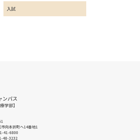
入試
ャンパス
療学部】
61
市向本折町ヘ14番地1
1-41-6800
-48-3232