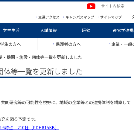
本文へ移動
サイトマップへ移動
交通アクセス
キャンパスマップ
サイトマップ
学生生活
入試情報
研究
産官学連携
学生の方へ
保護者の方へ
企業・一般
企業・機関・施設・団体等一覧を更新しました
団体等一覧を更新しました
、共同研究等の可能性を視野に、地域の企業等との連携体制を構築して
拡充を図る予定です。
時点 210社［PDF 815KB］