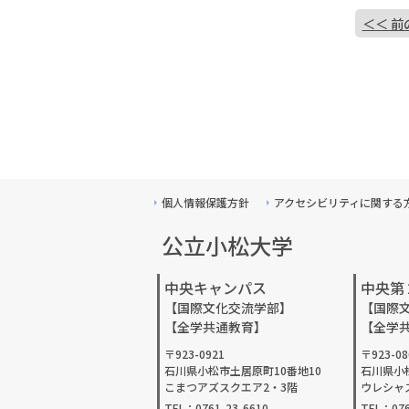
＜＜ 前
個人情報保護方針
アクセシビリティに関する
公立小松大学
中央キャンパス
中央第
【国際文化交流学部】
【国際
【全学共通教育】
【全学
〒923-0921
〒923-08
石川県小松市土居原町10番地10
石川県小
こまつアズスクエア2・3階
ウレシャ
TEL：0761-23-6610
TEL：076