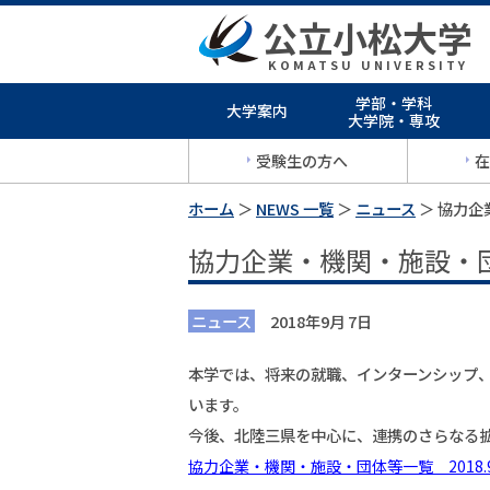
公立小松大学
KOMATSU UNIVERSITY
学部・学科
大学案内
大学院・専攻
受験生の方へ
在
ホーム
＞
NEWS 一覧
＞
ニュース
＞ 協力
協力企業・機関・施設・
ニュース
2018年9月 7日
本学では、将来の就職、インターンシップ
います。
今後、北陸三県を中心に、連携のさらなる
協力企業・機関・施設・団体等一覧 2018.9.6