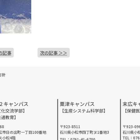
の記事
次の記事 ＞＞
方針
２キャンパス
粟津キャンパス
末広キ
文化交流学部】
【生産システム科学部】
【保健医
共通教育】
68
〒923-8511
〒923-09
松市日の出町一丁目100番地
石川県小松市四丁町ヌ1番地3
石川県小松
ス小松4階
TEL：076
TEL：0761-41-6700