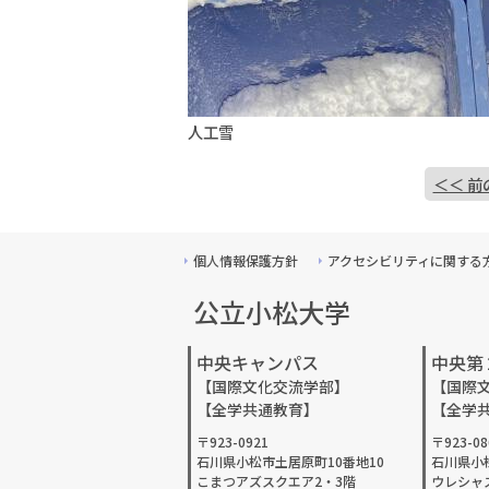
人工雪
＜＜ 前
個人情報保護方針
アクセシビリティに関する
公立小松大学
中央キャンパス
中央第
【国際文化交流学部】
【国際
【全学共通教育】
【全学
〒923-0921
〒923-08
石川県小松市土居原町10番地10
石川県小
こまつアズスクエア2・3階
ウレシャ