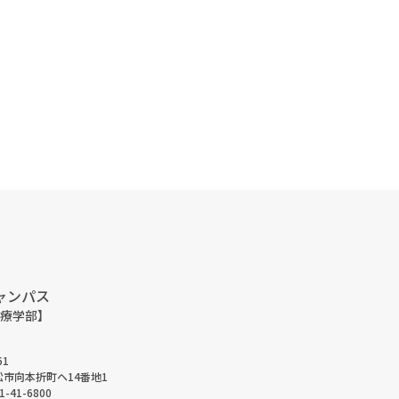
ャンパス
療学部】
61
市向本折町ヘ14番地1
1-41-6800