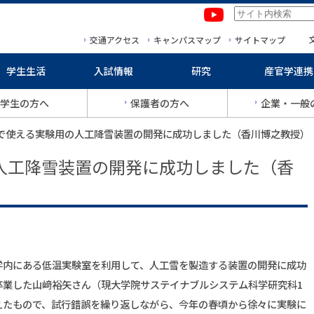
本文へ移動
サイトマップへ移動
交通アクセス
キャンパスマップ
サイトマップ
学生生活
入試情報
研究
産官学連携
学生の方へ
保護者の方へ
企業・一般
室で使える実験用の人工降雪装置の開発に成功しました（香川博之教授）
人工降雪装置の開発に成功しました（香
内にある低温実験室を利用して、人工雪を製造する装置の開発に成功
卒業した山﨑裕矢さん（現大学院サステイナブルシステム科学研究科1
えたもので、試行錯誤を繰り返しながら、今年の春頃から徐々に実験に