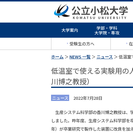
公立小松大学
KOMATSU UNIVERSITY
学部・学科
大学案内
大学院・専攻
受験生の方へ
在
ホーム
＞
NEWS 一覧
＞
ニュース
＞ 低温
低温室で使える実験用の
川博之教授）
ニュース
2022年7月28日
生産システム科学部の香川博之教授は、学
しました。昨年度、生産システム科学部を
年）が卒業研究で製作した装置に改良を加