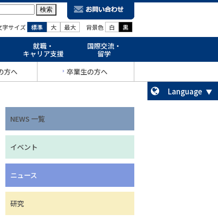
文字サイズ
標準
大
最大
背景色
白
黒
就職・
国際交流・
キャリア支援
留学
の方へ
卒業生の方へ
Language
NEWS 一覧
イベント
ニュース
研究